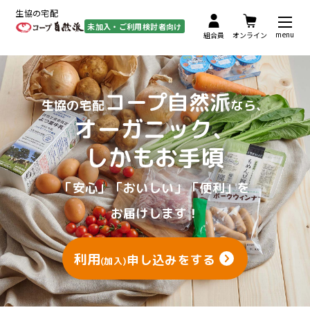
生協の宅配
未加入・ご利用検討者向け
menu
組合員
オンライン
コープ自然派
生協の宅配
なら、
オーガニック、
しかもお手頃
「安心」「おいしい」「便利」を
お届けします！
利用
申し込みをする
(加入)